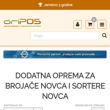
Jamstvo 3 godine
Ovlašteni servis u Hrvatskoj
0
Designed in Germany
Made in Germany
DODATNA OPREMA ZA
BROJAČE NOVCA I SORTERE
NOVCA
SORTIRANO PO
PROIZVODI PO STRANICI