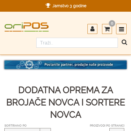
Jamstvo 3 godine
Ovlašteni servis u Hrvatskoj
0
Designed in Germany
Made in Germany
DODATNA OPREMA ZA
BROJAČE NOVCA I SORTERE
NOVCA
SORTIRANO PO
PROIZVODI PO STRANICI