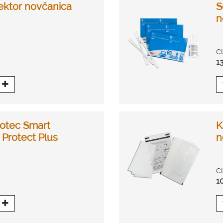
tektor novčanica
S
n
C
1
tiotec Smart
K
Protect Plus
n
C
1