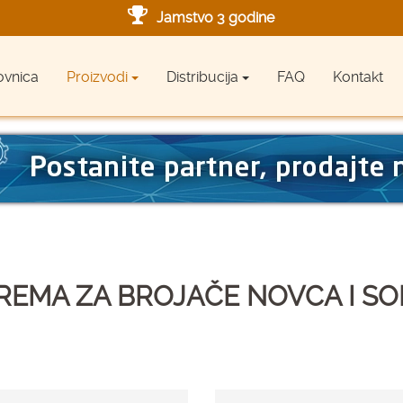
Jamstvo 3 godine
Ovlašteni servis u Hrvatskoj
ovnica
Proizvodi
Distribucija
FAQ
Kontakt
Designed in Germany
Made in Germany
EMA ZA BROJAČE NOVCA I S