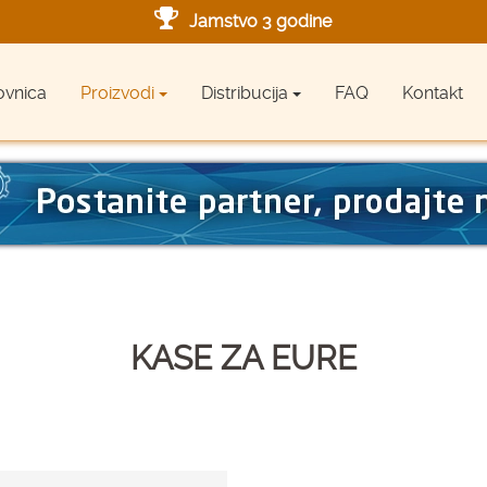
Jamstvo 3 godine
Ovlašteni servis u Hrvatskoj
ovnica
Proizvodi
Distribucija
FAQ
Kontakt
Designed in Germany
Made in Germany
KASE ZA EURE