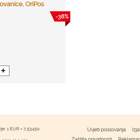
ovanice, OriPos
-38%
ije: 1 EUR = 7,53450
Uvjeti poslovanja
Izj
Zaštita privatnosti
Reklamaci