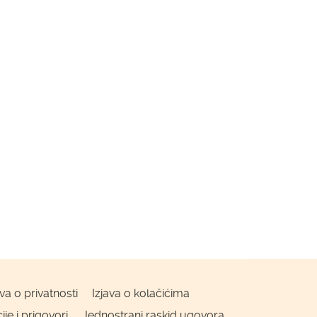
ava o privatnosti
Izjava o kolačićima
je i prigovori
Jednostrani raskid ugovora