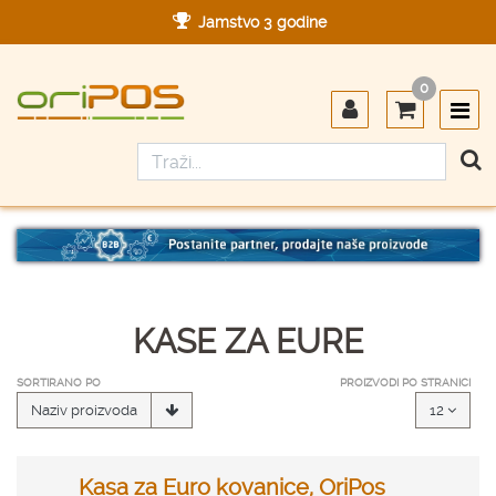
Jamstvo 3 godine
Ovlašteni servis u Hrvatskoj
0
Designed in Germany
Made in Germany
KASE ZA EURE
SORTIRANO PO
PROIZVODI PO STRANICI
Naziv proizvoda
12
Kasa za Euro kovanice, OriPos