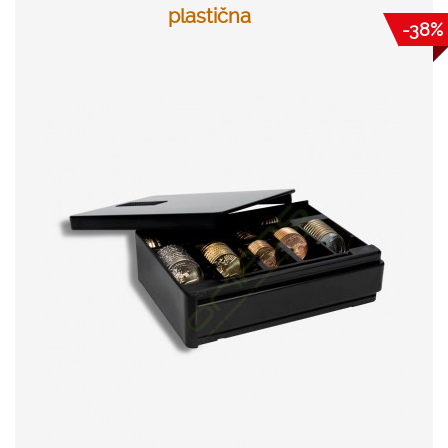
plastična
-38%