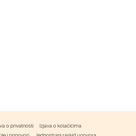
ava o privatnosti
Izjava o kolačićima
je i prigovori
Jednostrani raskid ugovora