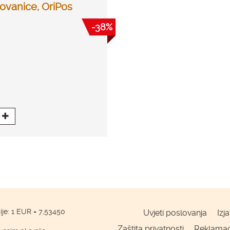
ovanice, OriPos
-38%
ije: 1 EUR = 7,53450
Uvjeti poslovanja
Izj
Zaštita privatnosti
Reklamaci