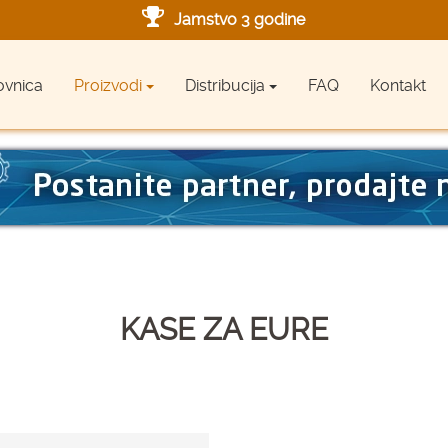
Jamstvo 3 godine
Ovlašteni servis u Hrvatskoj
ovnica
Proizvodi
Distribucija
FAQ
Kontakt
Designed in Germany
Made in Germany
KASE ZA EURE