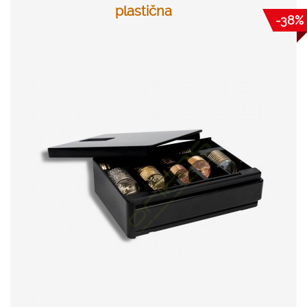
plastična
-38%