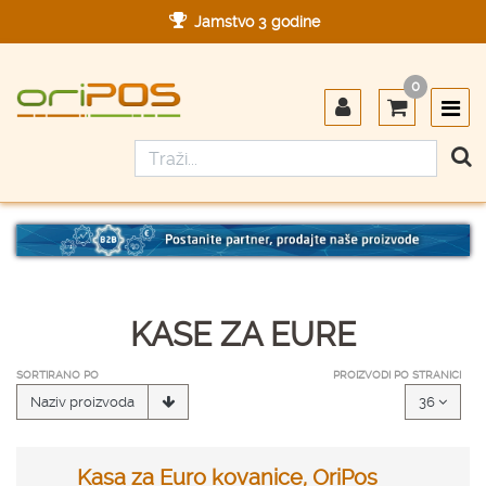
Jamstvo 3 godine
Ovlašteni servis u Hrvatskoj
0
Designed in Germany
Made in Germany
KASE ZA EURE
SORTIRANO PO
PROIZVODI PO STRANICI
Naziv proizvoda
36
Kasa za Euro kovanice, OriPos