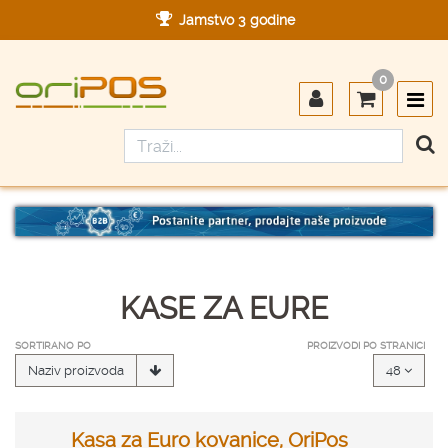
Jamstvo 3 godine
Ovlašteni servis u Hrvatskoj
0
Designed in Germany
Made in Germany
KASE ZA EURE
SORTIRANO PO
PROIZVODI PO STRANICI
Naziv proizvoda
48
Kasa za Euro kovanice, OriPos