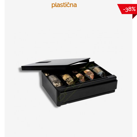
plastična
-38%