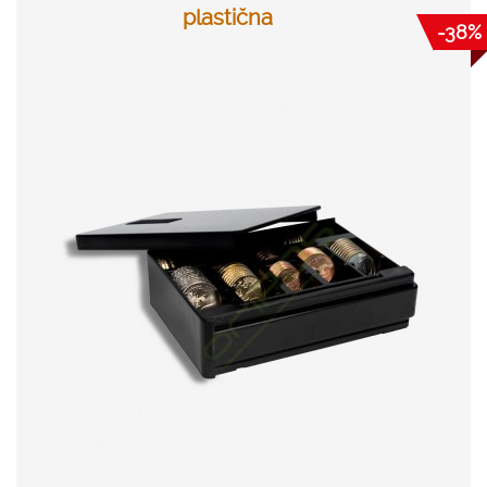
plastična
-38%