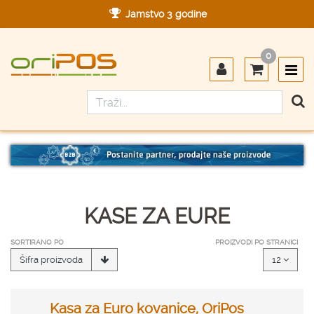
Jamstvo 3 godine
Ovlašteni servis u Hrvatskoj
0
Designed in Germany
Made in Germany
KASE ZA EURE
SORTIRANO PO
PROIZVODI PO STRANICI
Šifra proizvoda
12
Kasa za Euro kovanice, OriPos