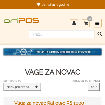
Jamstvo 3 godine
Ovlašteni servis u Hrvatskoj
0
Designed in Germany
Made in Germany
VAGE ZA NOVAC
SORTIRANO PO
PROIZVODI PO STRANICI
Naziv proizvoda
12
Vaga za novac Ratiotec RS 1000