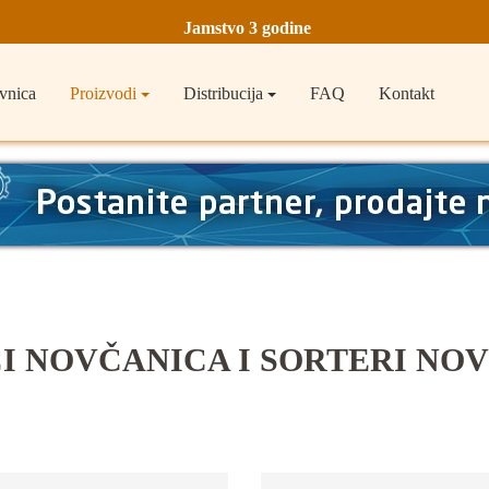
Jamstvo 3 godine
Ovlašteni servis u Hrvatskoj
vnica
Proizvodi
Distribucija
FAQ
Kontakt
Designed in Germany
Made in Germany
I NOVČANICA I SORTERI NO