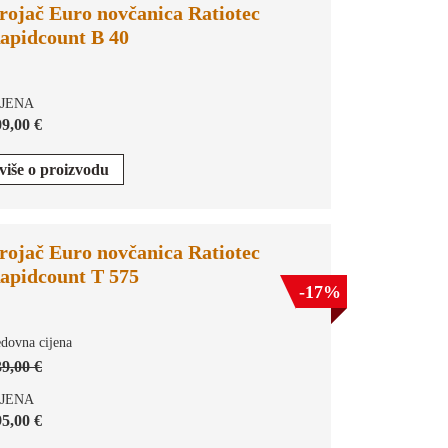
rojač Euro novčanica Ratiotec
apidcount B 40
IJENA
9,00 €
više o proizvodu
rojač Euro novčanica Ratiotec
apidcount T 575
-17%
dovna cijena
9,00 €
IJENA
5,00 €