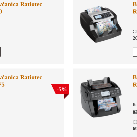
včanica Ratiotec
B
0
R
C
20
včanica Ratiotec
B
75
R
-5%
Re
83
C
69