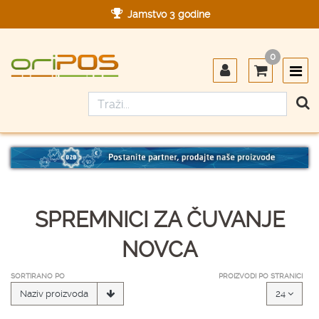
Jamstvo 3 godine
Ovlašteni servis u Hrvatskoj
0
Designed in Germany
Made in Germany
SPREMNICI ZA ČUVANJE
NOVCA
SORTIRANO PO
PROIZVODI PO STRANICI
Naziv proizvoda
24