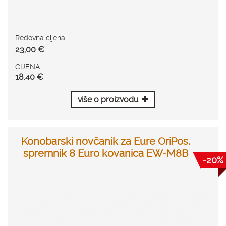
Redovna cijena
23,00 €
CIJENA
18,40 €
više o proizvodu
Konobarski novčanik za Eure OriPos,
spremnik 8 Euro kovanica EW-M8B
-20%