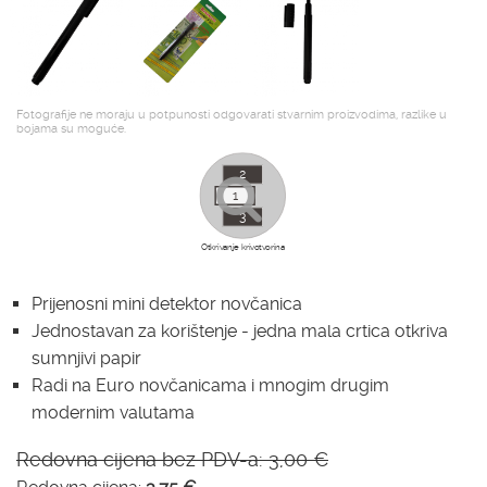
Fotografije ne moraju u potpunosti odgovarati stvarnim proizvodima, razlike u
bojama su moguće.
2
1
3
Otkrivanje krivotvorina
Prijenosni mini detektor novčanica
Jednostavan za korištenje - jedna mala crtica otkriva
sumnjivi papir
Radi na Euro novčanicama i mnogim drugim
modernim valutama
Redovna cijena bez PDV-a:
3,00 €