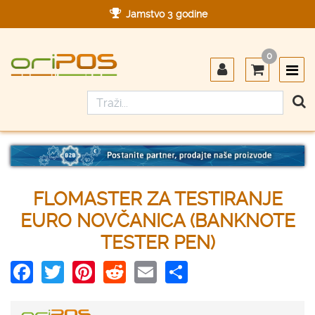
Jamstvo 3 godine
Ovlašteni servis u Hrvatskoj
0
Designed in Germany
Made in Germany
FLOMASTER ZA TESTIRANJE
EURO NOVČANICA (BANKNOTE
TESTER PEN)
Facebook
Twitter
Pinterest
Reddit
Email
Share