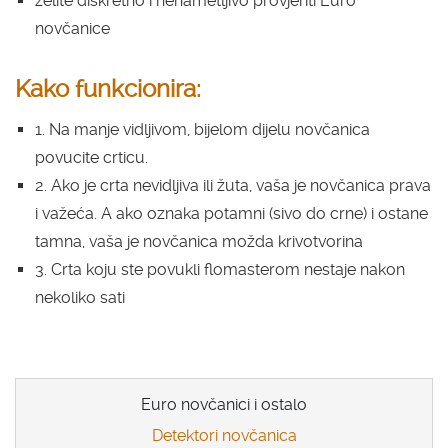
želite diskretno i nenametljivo provjeriti Euro
novčanice
Kako funkcionira:
1. Na manje vidljivom, bijelom dijelu novčanica
povucite crticu.
2. Ako je crta nevidljiva ili žuta, vaša je novčanica prava
i važeća. A ako oznaka potamni (sivo do crne) i ostane
tamna, vaša je novčanica možda krivotvorina
3. Crta koju ste povukli flomasterom nestaje nakon
nekoliko sati
Euro novčanici i ostalo
Detektori novčanica