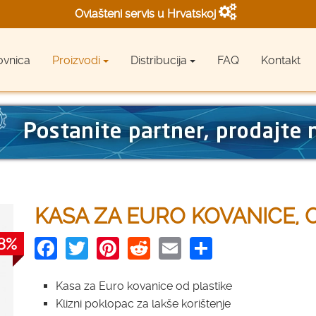
Ovlašteni servis u Hrvatskoj
Designed in Germany
ovnica
Proizvodi
Distribucija
FAQ
Kontakt
Made in Germany
KASA ZA EURO KOVANICE, 
Facebook
Twitter
Pinterest
Reddit
Email
Share
8%
Kasa za Euro kovanice od plastike
Klizni poklopac za lakše korištenje