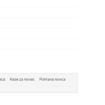
ica
Kase za novac
Pohrana novca