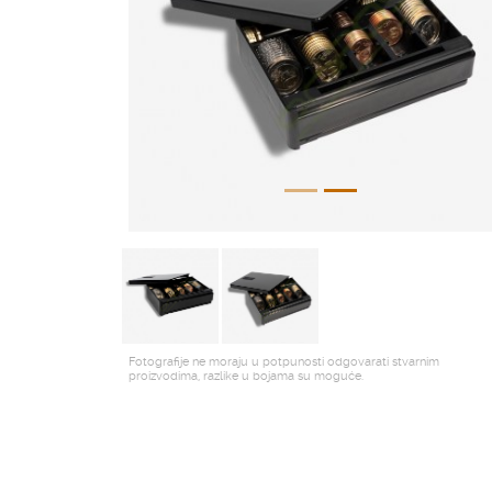
Fotografije ne moraju u potpunosti odgovarati stvarnim
proizvodima, razlike u bojama su moguće.