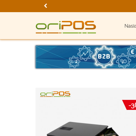
Nasl
-3