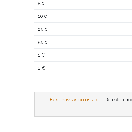
5 c
10 c
20 c
50 c
1 €
2 €
Euro novčanici i ostalo
Detektori no