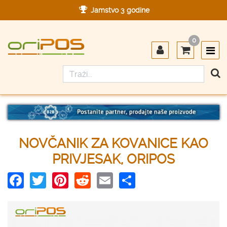
Jamstvo 3 godine
Ovlašteni servis u Hrvatskoj
0
Designed in Germany
Made in Germany
NOVČANIK ZA KOVANICE KAO
PRIVJESAK, ORIPOS
Facebook
Twitter
Pinterest
Reddit
Email
Share