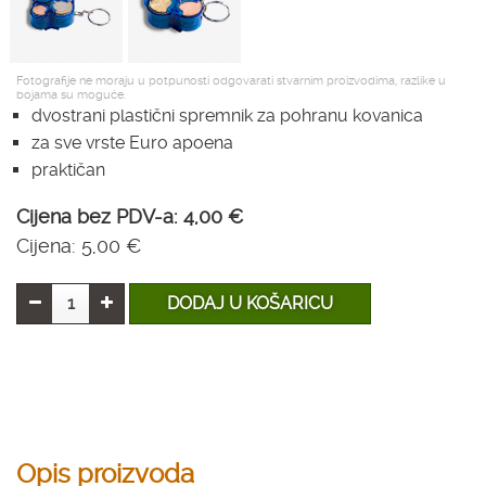
Fotografije ne moraju u potpunosti odgovarati stvarnim proizvodima, razlike u
bojama su moguće.
dvostrani plastični spremnik za pohranu kovanica
za sve vrste Euro apoena
praktičan
Cijena bez PDV-a:
4,00 €
Cijena:
5,00 €
DODAJ U KOŠARICU
Opis proizvoda