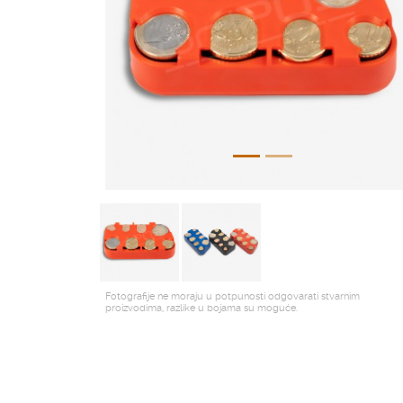
Fotografije ne moraju u potpunosti odgovarati stvarnim
proizvodima, razlike u bojama su moguće.