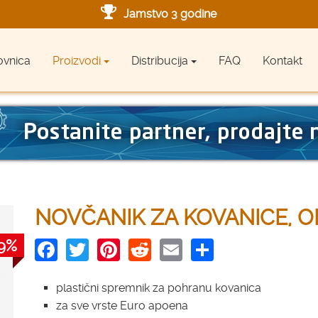
Jamstvo 3 godine
Ovlašteni servis u Hrvatskoj
ovnica
Proizvodi
Distribucija
FAQ
Kontakt
Designed in Germany
Made in Germany
NOVČANIK ZA KOVANICE, O
Facebook
Twitter
Pinterest
Reddit
Email
Share
9%
plastični spremnik za pohranu kovanica
za sve vrste Euro apoena