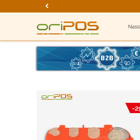
Nasl
-2