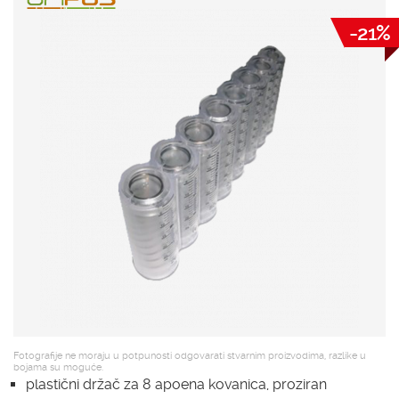
-21%
Fotografije ne moraju u potpunosti odgovarati stvarnim proizvodima, razlike u
bojama su moguće.
plastični držač za 8 apoena kovanica, proziran