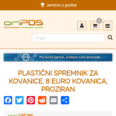
Jamstvo 3 godine
Ovlašteni servis u Hrvatskoj
0
Designed in Germany
Made in Germany
PLASTIČNI SPREMNIK ZA
KOVANICE, 8 EURO KOVANICA,
PROZIRAN
Facebook
Twitter
Pinterest
Reddit
Email
Share