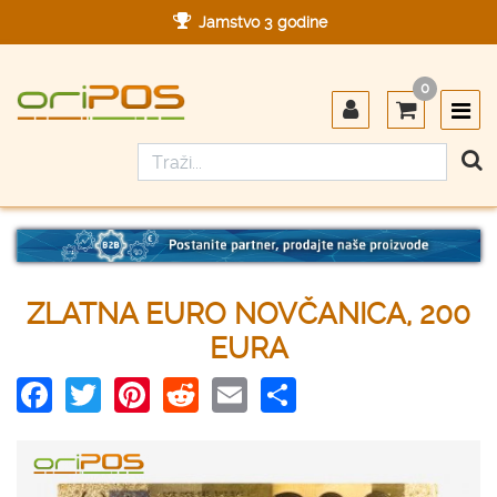
Jamstvo 3 godine
Ovlašteni servis u Hrvatskoj
0
Designed in Germany
Made in Germany
ZLATNA EURO NOVČANICA, 200
EURA
Facebook
Twitter
Pinterest
Reddit
Email
Share