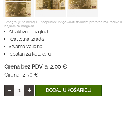
Fotografije ne moraju u potpunosti odgovarati stvarnim proizvodima, razlike u
bojama su moguće.
Atraktivnog izgleda
Kvalitetna izrada
Stvarna veličina
Idealan za kolekciju
Cijena bez PDV-a:
2,00 €
Cijena:
2,50 €
DODAJ U KOŠARICU