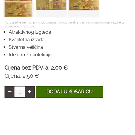
Fotografije ne moraju u potpunosti odgovarati stvarnim proizvodima, razlike u
bojama su moguće.
Atraktivnog izgleda
Kvalitetna izrada
Stvarna veličina
Idealan za kolekciju
Cijena bez PDV-a:
2,00 €
Cijena:
2,50 €
DODAJ U KOŠARICU