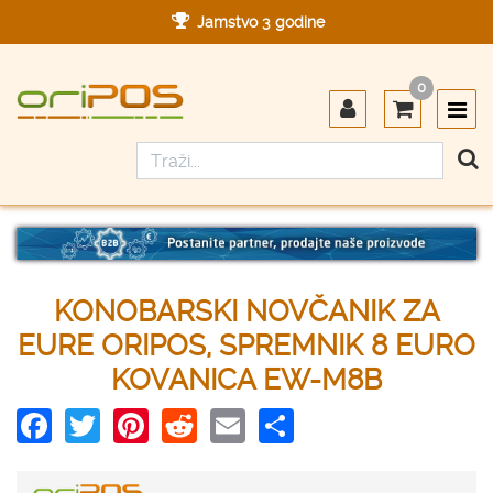
Jamstvo 3 godine
Ovlašteni servis u Hrvatskoj
0
Designed in Germany
Made in Germany
KONOBARSKI NOVČANIK ZA
EURE ORIPOS, SPREMNIK 8 EURO
KOVANICA EW-M8B
Facebook
Twitter
Pinterest
Reddit
Email
Share