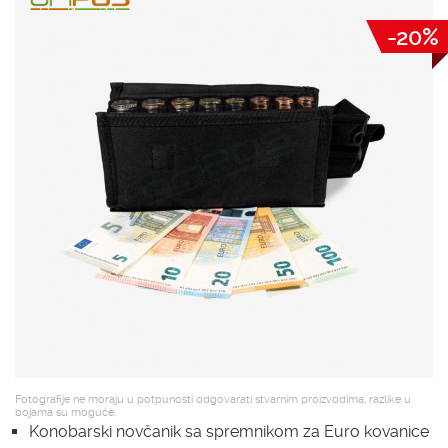
-20%
Fotografije ne moraju u potpunosti odgovarati stvarnim proizvodima, razlike u
bojama su moguće.
Konobarski novčanik sa spremnikom za Euro kovanice