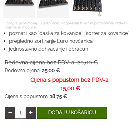
Fotografije ne moraju u potpunosti odgovarati stvarnim proizvodima, razlike u
bojama su moguće.
poznat i kao "daska za kovanice", "sorter za kovanice"
pregledno sortiranje Euro novčanica
jednostavno dohvaćanje i obračun
Redovna cijena bez PDV-a:
20,00 €
Redovna cijena:
25,00 €
Cijena s popustom bez PDV-a:
15,00 €
Cijena s popustom:
18,75 €
DODAJ U KOŠARICU