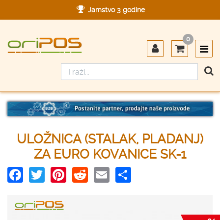
Jamstvo 3 godine
Ovlašteni servis u Hrvatskoj
0
Designed in Germany
Made in Germany
ULOŽNICA (STALAK, PLADANJ)
ZA EURO KOVANICE SK-1
Facebook
Twitter
Pinterest
Reddit
Email
Share